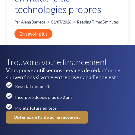
technologies propres
Par
Alena Barreca
06/07/2026
Reading Time:
5
minutes
Les
En savoir plus
5
principaux
programmes
Trouvons votre financement
de
Vous pouvez utiliser nos services de rédaction de
financement
subventions si votre entreprise canadienne est :
gouvernementaux
pour
Résultat net positif
l’innovation
Incorporé depuis plus de 2 ans
canadienne
en
Projets futurs en tête
matière
Obtenez de l’aide au financement
de
technologies